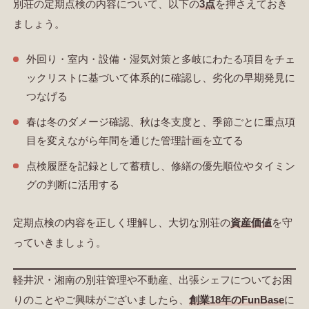
別荘の定期点検の内容について、以下の
3点
を押さえておき
ましょう。
外回り・室内・設備・湿気対策と多岐にわたる項目をチェ
ックリストに基づいて体系的に確認し、劣化の早期発見に
つなげる
春は冬のダメージ確認、秋は冬支度と、季節ごとに重点項
目を変えながら年間を通じた管理計画を立てる
点検履歴を記録として蓄積し、修繕の優先順位やタイミン
グの判断に活用する
定期点検の内容を正しく理解し、大切な別荘の
資産価値
を守
っていきましょう。
軽井沢・湘南の別荘管理や不動産、出張シェフについてお困
りのことやご興味がございましたら、
創業18年のFunBase
に