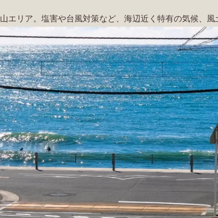
葉山エリア。塩害や台風対策など、海辺近く特有の気候、風